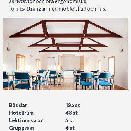
skrivtavlor och bra ergonomiska
förutsättningar med möbler, ljud och ljus.
Bäddar
195 st
Hotellrum
48 st
Lektionssalar
5 st
Grupprum
4 st