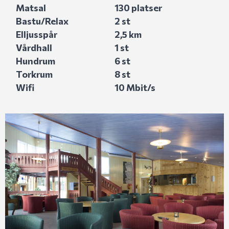
Matsal
130 platser
Bastu/Relax
2 st
Elljusspår
2,5 km
Vårdhall
1 st
Hundrum
6 st
Torkrum
8 st
Wifi
10 Mbit/s